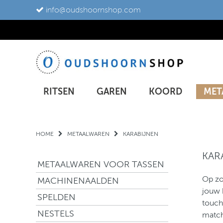
info@oudshoornshop.com
RITSEN
GAREN
KOORD
MET
HOME
METAALWAREN
KARABIJNEN
KAR
METAALWAREN VOOR TASSEN
Op zo
MACHINENAALDEN
jouw 
SPELDEN
touch
NESTELS
match