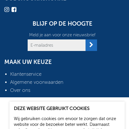
BLIJF OP DE HOOGTE
Meld je aan voor onze nieuwsbrief
MAAK UW KEUZE
Klantenservice
Algemene voorwaarden
Over ons
2026 © Oudshoorn Shop
DEZE WEBSITE GEBRUIKT COOKIES
Webdesign: Media Solutions B.V.
Wij gebruiken cookies om ervoor te zorgen dat onze
website voor de bezoeker beter werkt. Daarnaast