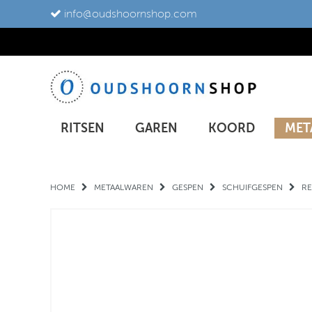
info@oudshoornshop.com
RITSEN
GAREN
KOORD
MET
HOME
METAALWAREN
GESPEN
SCHUIFGESPEN
RE