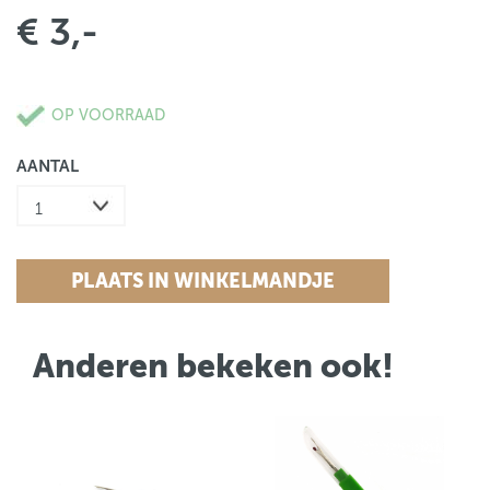
€ 3,-
OP VOORRAAD
AANTAL
Anderen bekeken ook!