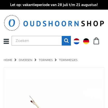
Let op: vakantieperiode van 28 juli t/m 21 augustus!
HOME
DIVERSEN
TORNMES
TORNMESJES